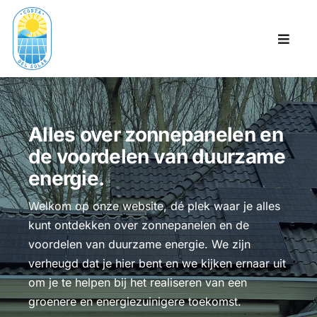
Ga
naar
Toggl
inhoud
Naviga
Home
Wie zijn wij
Alles over zonnepanelen en
de voordelen van duurzame
Wat bieden wij
energie.
Reviews
Welkom op onze website, dé plek waar je alles
kunt ontdekken over zonnepanelen en de
Contact
voordelen van duurzame energie. We zijn
verheugd dat je hier bent en we kijken ernaar uit
om je te helpen bij het realiseren van een
groenere en energiezuinigere toekomst.